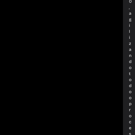
0
,
a
g
i
l
i
z
a
n
d
o
t
o
d
o
o
p
r
o
c
e
s