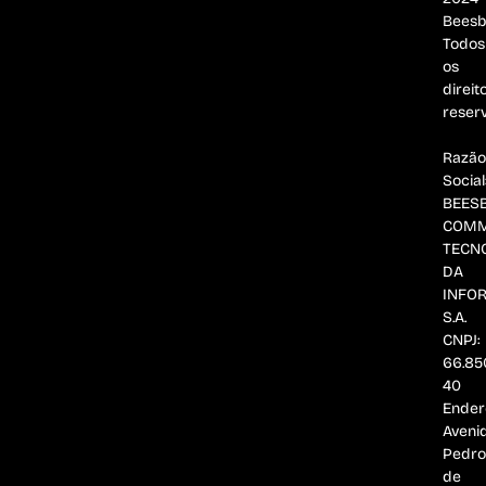
Beesb
Todos
os
direit
reser
Razão
Social
BEES
COMM
TECN
DA
INFO
S.A.
CNPJ:
66.85
40
Ender
Aveni
Pedro
de