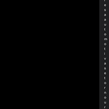
r
e
s
a
a
u
t
o
m
o
t
i
v
a
s
e
t
o
r
n
o
u
r